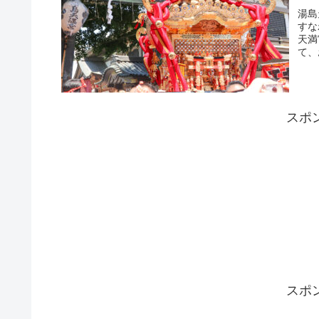
湯島
すな
天満
て、
スポ
スポ