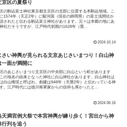
文京区の夏祭り
区の駒込富士神社東京都文京区の北部に位置する本駒込地域。こ
に1574年（天正2年）に駿河国（現在の静岡県）の富士浅間社か
請されたと伝わる駒込富士神社があります。元々は本郷の地にあ
神社だそうですが、江戸時代初期の1628年（寛...
2024.10.14
じさい神輿が見られる文京あじさいまつり！白山神
は一面が満開に
区のあじさいまつり文京区の中央部に白山という町があります
この地名の由来となった神社に白山神社があります。白山神社は
は白山権現と呼ばれ、創建は948年（天暦2年）と伝わっている神
す。江戸時代には徳川将軍家からの信仰も厚かったと...
2024.06.16
島天満宮例大祭で本宮神輿が練り歩く！宮出から神
祭行列を追う