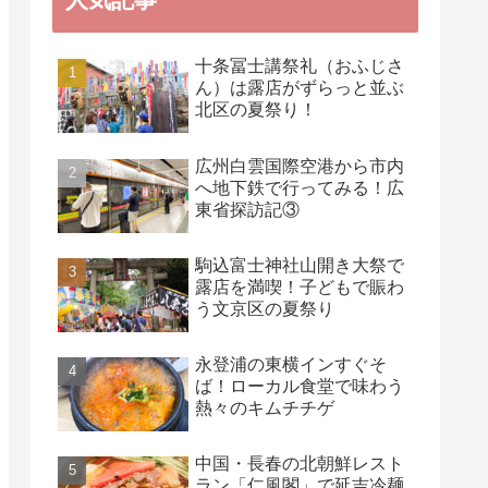
十条冨士講祭礼（おふじさ
ん）は露店がずらっと並ぶ
北区の夏祭り！
広州白雲国際空港から市内
へ地下鉄で行ってみる！広
東省探訪記③
駒込富士神社山開き大祭で
露店を満喫！子どもで賑わ
う文京区の夏祭り
永登浦の東横インすぐそ
ば！ローカル食堂で味わう
熱々のキムチチゲ
中国・長春の北朝鮮レスト
ラン「仁風閣」で延吉冷麺