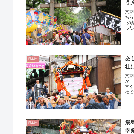
う
文京
ちら
ら勧
った
あ
日本旅
社
文京
が、
古く
社で
湯
日本旅
幸