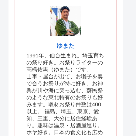
ゆまた
1991年、仙台生まれ。埼玉育ち
の祭り好き。お祭りライターの
髙橋佑馬（ゆまた）です。
山車・屋台が出て、お囃子を奏
で合うお祭りが特に好き。お神
輿が川や海に突っ込む、蘇民祭
のような東北特有のお祭りも好
みます。取材お祭り件数は400
以上。 福島、埼玉、東京、愛
知、三重、大分に居住経験あ
り。趣味は温泉・居酒屋巡り。
ホヤ好き。日本の食文化も広め