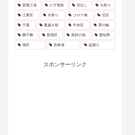
黒竜江省
ビザ免除
宮出し
火祭り
江東区
水祭り
コロナ禍
北区
千葉
夏越大祓
中央区
茅の輪
獅子舞
新宿区
発祥の地
愛知県
港区
吉林省
盆踊り
スポンサーリンク