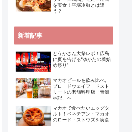
を実食！平壌冷麺とは違
う？
新着記事
とうかさん大祭レポ！広島
に夏を告げる“ゆかたの着始
め祭り”
マカオビールを飲み比べ。
ブロードウェイフードスト
リートの老舗料理店「青洲
林記」へ
マカオで食べたいエッグタ
ルト！ベネチアン・マカオ
のロード・ストウズを実食