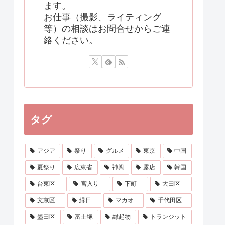
ます。
お仕事（撮影、ライティング
等）の相談はお問合せからご連
絡ください。
タグ
アジア
祭り
グルメ
東京
中国
夏祭り
広東省
神輿
露店
韓国
台東区
宮入り
下町
大田区
文京区
縁日
マカオ
千代田区
墨田区
富士塚
縁起物
トランジット