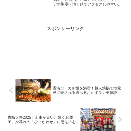
ア大聖堂へ地下鉄でアクセスしやすい好
立地。歴史建築を楽しめるクラシックホ
テルの魅力と宿泊体験を紹介します。
スポンサーリンク
香港ローカル飯を満喫！超人焼鵝で地元
民に愛される選べるおかずランチ体験
青梅大祭2025！山車が集い、響くお囃
子。夕暮れの「ひっかわせ」に息をのむ