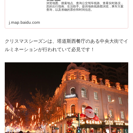
浏览地图、搜索地点、查询公交驾车线路、查看实时路况，
您的出行指南、生活助手。提供地铁线路图浏览，乘车方案
查询，以及准确的票价和时间信息。
j.map.baidu.com
クリスマスシーズンは、塔道斯西餐庁のある中央大街でイ
ルミネーションが行われていて必見です！