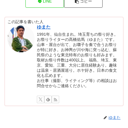
LINE
コピー
この記事を書いた人
ゆまた
1991年、仙台生まれ。埼玉育ちの祭り好き。
お祭りライターの髙橋佑馬（ゆまた）です。
山車・屋台が出て、お囃子を奏で合うお祭り
が特に好き。お神輿が川や海に突っ込む、蘇
民祭のような東北特有のお祭りも好みます。
取材お祭り件数は400以上。 福島、埼玉、東
京、愛知、三重、大分に居住経験あり。趣味
は温泉・居酒屋巡り。ホヤ好き。日本の食文
化も広めます。
お仕事（撮影、ライティング等）の相談はお
問合せからご連絡ください。
ゆまた