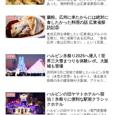
あった。潮州料理とは広東省東部の潮州
市や汕頭市で食べられている地方料理を
指す名称なのだが、広東料理の源流と捉
えられることもあるといわれる。広州の
腸粉。広州に来たからには絶対に
世界旅
街を歩いていると、飲食店...
食したかった料理の話 広東省探
訪記⑤
食在広州を体験したい広東省はグルメの
宝庫だ。特に省都である広州は、「食在
広州（食は広州に在り）」という言葉が
表すように、美食の地として知られてい
る。この土地に来たからには、絶対に食
したい料理があった。「腸粉」である。
ハルビン氷祭り2025へ潜入！世
世界旅
腸粉とは米粉生地で様々な...
界三大雪まつりを体験レポ。大阪
城も登場
2025年1月に現地で体験したハルビン氷祭
り（冰雪大世界）をレポート。過去最大
規模の氷の建造物や大阪城、アクセス・
営業時間まで詳しく紹介します。
ハルビンの旧ヤマトホテルへ宿
世界旅
泊！氷祭りに便利な駅前クラシッ
クホテル
ハルビンの旧ヤマトホテル（竜門貴賓楼
酒店）に宿泊。ハルビン氷祭りやソフィ