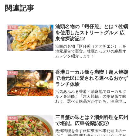
関連記事
汕頭名物の「蚵仔煎」とは？牡蠣
世界旅
を使用したストリートグルメ 広
東省探訪記12
汕頭の名物「蚵仔煎（オアチエン）」を
地元屋台で実食。牡蠣たっぷりの絶品オ
ムレツを紹介します！
香港ローカル飯を満喫！超人焼鵝
世界旅
で地元民に愛される選べるおかず
ランチ体験
活気あふれる香港・油麻地でローカルグ
ルメを堪能！「超人焼鵝」の兩餸飯で味
わう、選べる絶品おかずたち。油麻地・
尖沙咀観光にもおすすめ！
三目蟹の味とは？潮州料理を広州
世界旅
で堪能。広東省探訪記⑦
潮州料理を食す旅広東省へ来た理由の一
つに、潮州料理を食べたいというものが