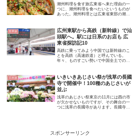
潮州料理を食す旅広東省へ来た理由の一
つに、潮州料理を食べたいというものが
あった。潮州料理とは広東省東部の潮州
市や汕頭市で食べられている地方料理を
指す名称なのだが、広東料理の源流と捉
えられることもあるといわれる。広州の
広州東駅から高鉄（新幹線）で汕
世界旅
街を歩いていると、飲食店...
頭駅へ。駅には日系のお店も 広
東省探訪記10
高鉄に乗ってみよう中国では新幹線のこ
とを高鉄（高速鉄道）と呼んでいる。
年々、ものすごい勢いで中国全土での開
業が進み、中国各地を短時間で移動でき
るようになってきた。高速バスや夜行列
車で都市間移動をしていたのが過去の記
いきいきあじさい祭が浅草の長國
日本旅
憶となりそうである。今回私...
寺で開催中！100種のあじさいが
並ぶ
浅草のあじさい祭東京の11月には酉の市
が欠かせないものですが、その舞台の一
つに浅草の長國寺があります。長國寺は
浅草酉の市発祥の寺と言われ、隣の鷲神
社と共に、酉の市の際には大変な賑わい
を見せることで知られている場所です。
この長國寺では夏にも毎...
スポンサーリンク