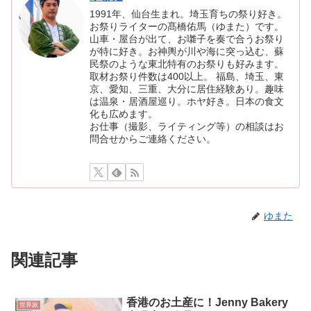
1991年、仙台生まれ。埼玉育ちの祭り好き。
お祭りライターの髙橋佑馬（ゆまた）です。
山車・屋台が出て、お囃子を奏で合うお祭り
が特に好き。お神輿が川や海に突っ込む、蘇
民祭のような東北特有のお祭りも好みます。
取材お祭り件数は400以上。 福島、埼玉、東
京、愛知、三重、大分に居住経験あり。趣味
は温泉・居酒屋巡り。ホヤ好き。日本の食文
化も広めます。
お仕事（撮影、ライティング等）の相談はお
問合せからご連絡ください。
ゆまた
関連記事
香港のお土産に！Jenny Bakery
世界旅