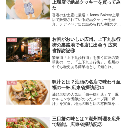
上環店で絶品クッキーを買ってみ
た
香港のお土産に最適！Jenny Bakery上環
店で販売されている絶品クッキーを紹
介。テディベア缶に詰められた4種のクッ
キーが、バターの香りとともに広がりま
す。観光地としても便利な立地で、旅行
の思い出にぴったりのお土産をチェッ
お粥がおいしい広州。上下九歩行
世界旅
ク！
街の裏路地で名店に出会う 広東
省探訪記⑥
繁華街「上下九歩行街」を歩く広州の繁
華街の一つ、「上下九歩行街」。広州の
中でも歴史ある商業地として知られ、
1200m以上もの長さを誇る商店街は地元
の方や観光客で賑わう場となっている。
1995年に広州で初めての歩行者天国化さ
粿汁とは？汕頭の名店で味わう至
世界旅
れたこちらだが、商...
福の一杯 広東省探訪記14
汕頭老街の人気店「鎮平粿汁店」で、豚
ホルモンや煮卵がのったスープ麺「粿
汁」を実食。地元の味と店の雰囲気を紹
介！
三目蟹の味とは？潮州料理を広州
世界旅
で堪能。広東省探訪記⑦