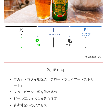
X
Facebook
はてブ
LINE
コピー
2026.05.25
目次
マカオ・コタイ地区の「ブロードウェイフードストリ
ート」
マカオビール二種を飲み比べ！
ビールに合うおつまみも注文
青洲林記へのアクセス